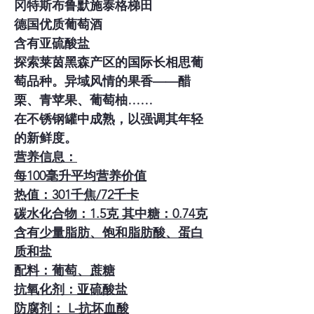
冈特斯布鲁默施泰格梯田
德国优质葡萄酒
含有亚硫酸盐
探索莱茵黑森产区的国际长相思葡
萄品种。
异域风情的果香——醋
栗、青苹果、葡萄柚……
在不锈钢罐中成熟，以强调其年轻
的新鲜度。
营养信息：
每100毫升平均营养价值
热值：301千焦/72千卡
碳水化合物：1.5克 其中糖：0.74克
含有少量脂肪、饱和脂肪酸、蛋白
质和盐
配料：葡萄、蔗糖
抗氧化剂：亚硫酸盐
防腐剂：
L-抗坏血酸