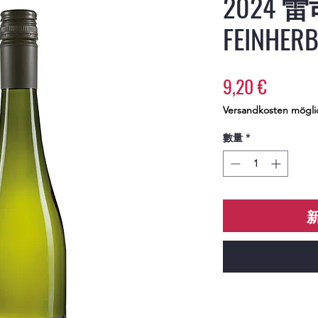
2024 雷
FEINHER
價
9,20 €
格
Versandkosten mögli
數量
*