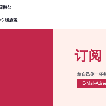
硫酸盐
VS 螺旋盖
订阅
给自己倒一杯