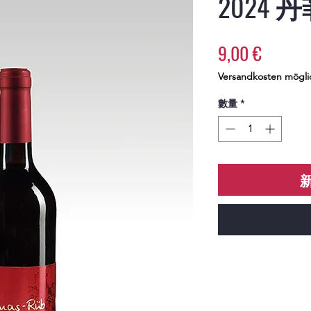
2024
價
9,00 €
格
Versandkosten mögli
數量
*