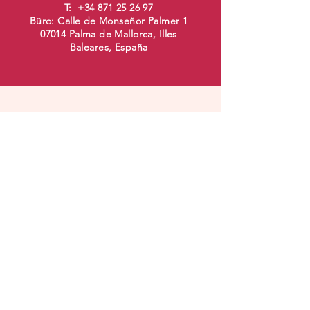
T:
+34 871 25 26 97
Büro: Calle de Monseñor Palmer 1
07014 Palma de Mallorca, Illes
Baleares, España
ABONNIEREN
Schenke Dir ein Glas ein und abonniere
Absenden