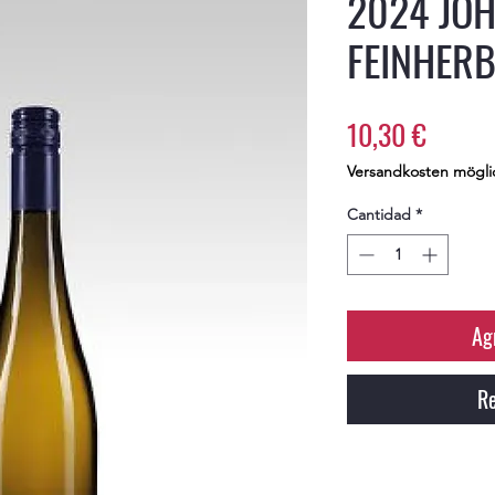
2024 JO
FEINHER
Precio
10,30 €
Versandkosten mögli
Cantidad
*
Ag
Re