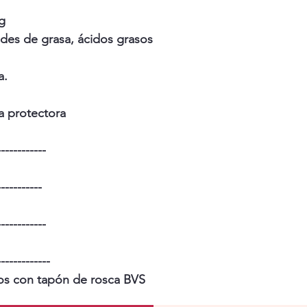
 g
des de grasa, ácidos grasos
a.
a protectora
------------
-----------
------------
-------------
tros con tapón de rosca BVS