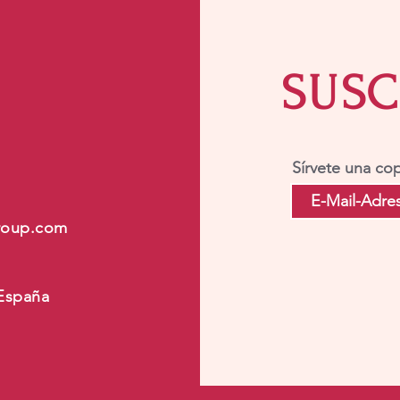
SUSC
Sírvete una cop
roup.com
 España