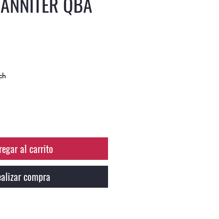
HANNITER QBA
B
ch
regar al carrito
alizar compra